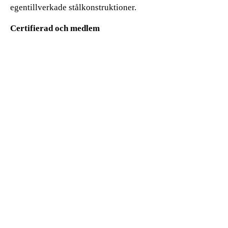
egentillverkade stålkonstruktioner.
Certifierad och medlem
SmediAB
är certifierat av A3-Cert för
tillverkning av lastbärande komponenter
enl EN1090-1. Företaget är medlem i
Mekaniska Verkstäders Riksförbund,
MVR.
SmediAB
Välkommen till
Önskar: Johnny Hallberg och
Kenneth Hallberg med personal.
Smedi AB
Ursviksvägen 127
Växel:
08-449 80 90
www.smediab.se
174 46 Sundbyberg
info@smedi.se